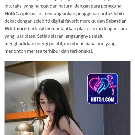
interaksi yang hangat dan natural dengan para pengguna
Hot51
. Aplikasi ini memungkinkan penggemar untuk lebih
dekat dengan selebriti digital favorit mereka, dan
Sebastian
Whitmore
berhasil memanfaatkan platform ini dengan cara
yang luar biasa. Setiap siaran langsungnya selalu
menghadirkan energi positif, membuat siapa pun yang
menonton merasa terhibur dan terkoneksi.