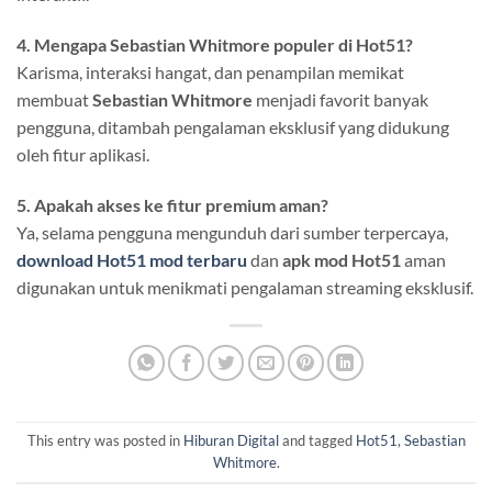
4. Mengapa Sebastian Whitmore populer di Hot51?
Karisma, interaksi hangat, dan penampilan memikat
membuat
Sebastian Whitmore
menjadi favorit banyak
pengguna, ditambah pengalaman eksklusif yang didukung
oleh fitur aplikasi.
5. Apakah akses ke fitur premium aman?
Ya, selama pengguna mengunduh dari sumber terpercaya,
download Hot51 mod terbaru
dan
apk mod Hot51
aman
digunakan untuk menikmati pengalaman streaming eksklusif.
This entry was posted in
Hiburan Digital
and tagged
Hot51
,
Sebastian
Whitmore
.