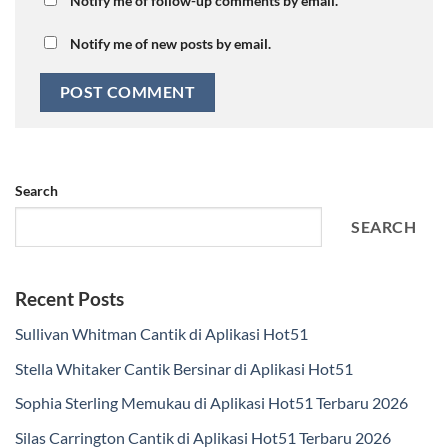
Notify me of follow-up comments by email.
Notify me of new posts by email.
Search
SEARCH
Recent Posts
Sullivan Whitman Cantik di Aplikasi Hot51
Stella Whitaker Cantik Bersinar di Aplikasi Hot51
Sophia Sterling Memukau di Aplikasi Hot51 Terbaru 2026
Silas Carrington Cantik di Aplikasi Hot51 Terbaru 2026