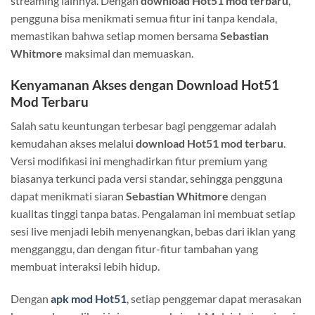
streaming lainnya. Dengan
download Hot51 mod terbaru
,
pengguna bisa menikmati semua fitur ini tanpa kendala,
memastikan bahwa setiap momen bersama
Sebastian
Whitmore
maksimal dan memuaskan.
Kenyamanan Akses dengan
Download Hot51
Mod Terbaru
Salah satu keuntungan terbesar bagi penggemar adalah
kemudahan akses melalui
download Hot51 mod terbaru
.
Versi modifikasi ini menghadirkan fitur premium yang
biasanya terkunci pada versi standar, sehingga pengguna
dapat menikmati siaran
Sebastian Whitmore
dengan
kualitas tinggi tanpa batas. Pengalaman ini membuat setiap
sesi live menjadi lebih menyenangkan, bebas dari iklan yang
mengganggu, dan dengan fitur-fitur tambahan yang
membuat interaksi lebih hidup.
Dengan
apk mod Hot51
, setiap penggemar dapat merasakan