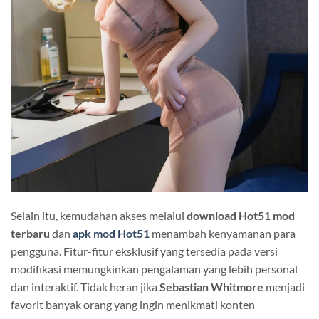
Selain itu, kemudahan akses melalui
download Hot51 mod
terbaru
dan
apk mod Hot51
menambah kenyamanan para
pengguna. Fitur-fitur eksklusif yang tersedia pada versi
modifikasi memungkinkan pengalaman yang lebih personal
dan interaktif. Tidak heran jika
Sebastian Whitmore
menjadi
favorit banyak orang yang ingin menikmati konten