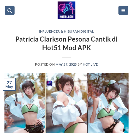
Skip
to
content
INFLUENCER & HIBURAN DIGITAL
Patricia Clarkson Pesona Cantik di
Hot51 Mod APK
POSTED ON
MAY 27, 2025
BY
HOT LIVE
27
May