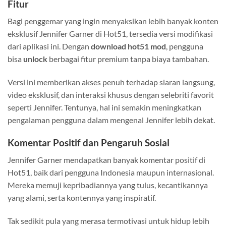
Fitur
Bagi penggemar yang ingin menyaksikan lebih banyak konten
eksklusif Jennifer Garner di Hot51, tersedia versi modifikasi
dari aplikasi ini. Dengan
download hot51 mod
, pengguna
bisa
unlock
berbagai fitur premium tanpa biaya tambahan.
Versi ini memberikan akses penuh terhadap siaran langsung,
video eksklusif, dan interaksi khusus dengan selebriti favorit
seperti Jennifer. Tentunya, hal ini semakin meningkatkan
pengalaman pengguna dalam mengenal Jennifer lebih dekat.
Komentar Positif dan Pengaruh Sosial
Jennifer Garner mendapatkan banyak komentar positif di
Hot51, baik dari pengguna Indonesia maupun internasional.
Mereka memuji kepribadiannya yang tulus, kecantikannya
yang alami, serta kontennya yang inspiratif.
Tak sedikit pula yang merasa termotivasi untuk hidup lebih