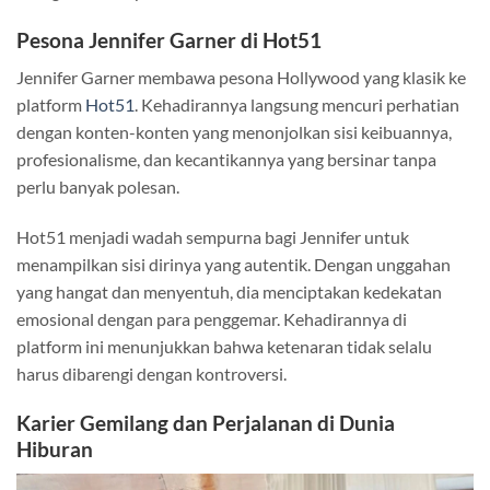
Pesona Jennifer Garner di Hot51
Jennifer Garner membawa pesona Hollywood yang klasik ke
platform
Hot51
. Kehadirannya langsung mencuri perhatian
dengan konten-konten yang menonjolkan sisi keibuannya,
profesionalisme, dan kecantikannya yang bersinar tanpa
perlu banyak polesan.
Hot51 menjadi wadah sempurna bagi Jennifer untuk
menampilkan sisi dirinya yang autentik. Dengan unggahan
yang hangat dan menyentuh, dia menciptakan kedekatan
emosional dengan para penggemar. Kehadirannya di
platform ini menunjukkan bahwa ketenaran tidak selalu
harus dibarengi dengan kontroversi.
Karier Gemilang dan Perjalanan di Dunia
Hiburan