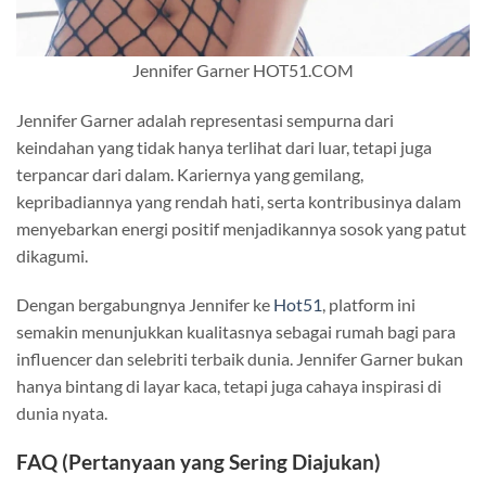
Jennifer Garner HOT51.COM
Jennifer Garner adalah representasi sempurna dari
keindahan yang tidak hanya terlihat dari luar, tetapi juga
terpancar dari dalam. Kariernya yang gemilang,
kepribadiannya yang rendah hati, serta kontribusinya dalam
menyebarkan energi positif menjadikannya sosok yang patut
dikagumi.
Dengan bergabungnya Jennifer ke
Hot51
, platform ini
semakin menunjukkan kualitasnya sebagai rumah bagi para
influencer dan selebriti terbaik dunia. Jennifer Garner bukan
hanya bintang di layar kaca, tetapi juga cahaya inspirasi di
dunia nyata.
FAQ (Pertanyaan yang Sering Diajukan)