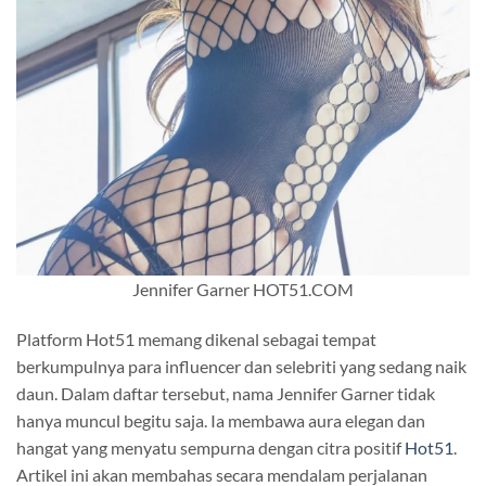
Jennifer Garner HOT51.COM
Platform Hot51 memang dikenal sebagai tempat
berkumpulnya para influencer dan selebriti yang sedang naik
daun. Dalam daftar tersebut, nama Jennifer Garner tidak
hanya muncul begitu saja. Ia membawa aura elegan dan
hangat yang menyatu sempurna dengan citra positif
Hot51
.
Artikel ini akan membahas secara mendalam perjalanan