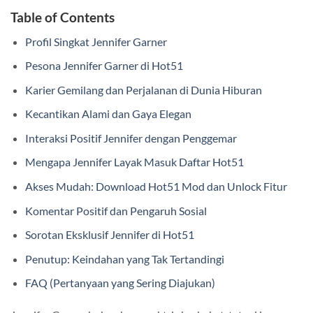
Table of Contents
Profil Singkat Jennifer Garner
Pesona Jennifer Garner di Hot51
Karier Gemilang dan Perjalanan di Dunia Hiburan
Kecantikan Alami dan Gaya Elegan
Interaksi Positif Jennifer dengan Penggemar
Mengapa Jennifer Layak Masuk Daftar Hot51
Akses Mudah: Download Hot51 Mod dan Unlock Fitur
Komentar Positif dan Pengaruh Sosial
Sorotan Eksklusif Jennifer di Hot51
Penutup: Keindahan yang Tak Tertandingi
FAQ (Pertanyaan yang Sering Diajukan)