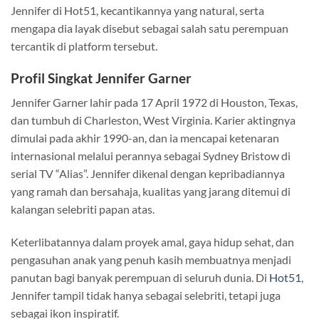
Jennifer di Hot51, kecantikannya yang natural, serta
mengapa dia layak disebut sebagai salah satu perempuan
tercantik di platform tersebut.
Profil Singkat Jennifer Garner
Jennifer Garner lahir pada 17 April 1972 di Houston, Texas,
dan tumbuh di Charleston, West Virginia. Karier aktingnya
dimulai pada akhir 1990-an, dan ia mencapai ketenaran
internasional melalui perannya sebagai Sydney Bristow di
serial TV “Alias”. Jennifer dikenal dengan kepribadiannya
yang ramah dan bersahaja, kualitas yang jarang ditemui di
kalangan selebriti papan atas.
Keterlibatannya dalam proyek amal, gaya hidup sehat, dan
pengasuhan anak yang penuh kasih membuatnya menjadi
panutan bagi banyak perempuan di seluruh dunia. Di
Hot51
,
Jennifer tampil tidak hanya sebagai selebriti, tetapi juga
sebagai ikon inspiratif.