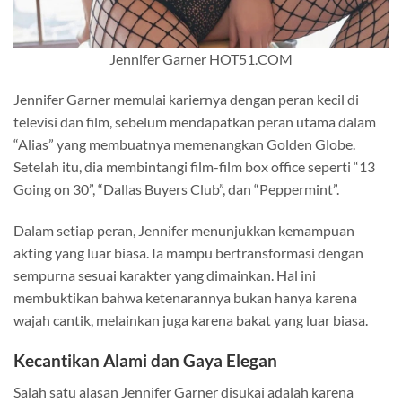
Jennifer Garner HOT51.COM
Jennifer Garner memulai kariernya dengan peran kecil di
televisi dan film, sebelum mendapatkan peran utama dalam
“Alias” yang membuatnya memenangkan Golden Globe.
Setelah itu, dia membintangi film-film box office seperti “13
Going on 30”, “Dallas Buyers Club”, dan “Peppermint”.
Dalam setiap peran, Jennifer menunjukkan kemampuan
akting yang luar biasa. Ia mampu bertransformasi dengan
sempurna sesuai karakter yang dimainkan. Hal ini
membuktikan bahwa ketenarannya bukan hanya karena
wajah cantik, melainkan juga karena bakat yang luar biasa.
Kecantikan Alami dan Gaya Elegan
Salah satu alasan Jennifer Garner disukai adalah karena