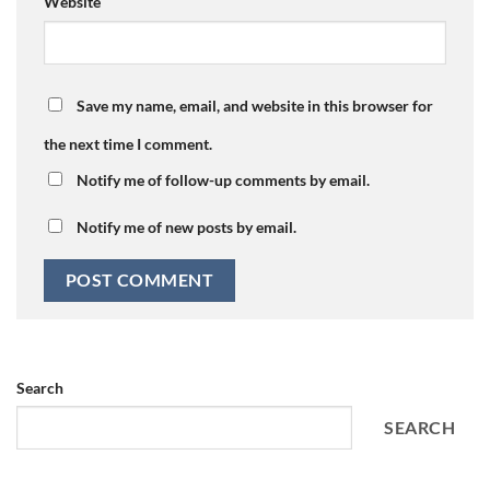
Website
Save my name, email, and website in this browser for
the next time I comment.
Notify me of follow-up comments by email.
Notify me of new posts by email.
Search
SEARCH