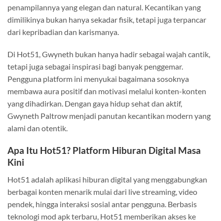
penampilannya yang elegan dan natural. Kecantikan yang
dimilikinya bukan hanya sekadar fisik, tetapi juga terpancar
dari kepribadian dan karismanya.
Di Hot51, Gwyneth bukan hanya hadir sebagai wajah cantik,
tetapi juga sebagai inspirasi bagi banyak penggemar.
Pengguna platform ini menyukai bagaimana sosoknya
membawa aura positif dan motivasi melalui konten-konten
yang dihadirkan. Dengan gaya hidup sehat dan aktif,
Gwyneth Paltrow menjadi panutan kecantikan modern yang
alami dan otentik.
Apa Itu Hot51? Platform Hiburan Digital Masa
Kini
Hot51 adalah aplikasi hiburan digital yang menggabungkan
berbagai konten menarik mulai dari live streaming, video
pendek, hingga interaksi sosial antar pengguna. Berbasis
teknologi mod apk terbaru, Hot51 memberikan akses ke