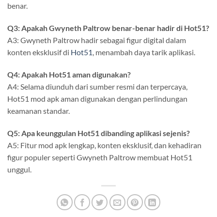
benar.
Q3: Apakah Gwyneth Paltrow benar-benar hadir di Hot51?
A3: Gwyneth Paltrow hadir sebagai figur digital dalam
konten eksklusif di
Hot51
, menambah daya tarik aplikasi.
Q4: Apakah Hot51 aman digunakan?
A4: Selama diunduh dari sumber resmi dan terpercaya,
Hot51 mod apk aman digunakan dengan perlindungan
keamanan standar.
Q5: Apa keunggulan Hot51 dibanding aplikasi sejenis?
A5: Fitur mod apk lengkap, konten eksklusif, dan kehadiran
figur populer seperti Gwyneth Paltrow membuat Hot51
unggul.