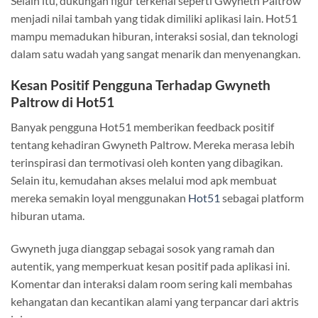
Selain itu, dukungan figur terkenal seperti Gwyneth Paltrow
menjadi nilai tambah yang tidak dimiliki aplikasi lain. Hot51
mampu memadukan hiburan, interaksi sosial, dan teknologi
dalam satu wadah yang sangat menarik dan menyenangkan.
Kesan Positif Pengguna Terhadap Gwyneth
Paltrow di Hot51
Banyak pengguna Hot51 memberikan feedback positif
tentang kehadiran Gwyneth Paltrow. Mereka merasa lebih
terinspirasi dan termotivasi oleh konten yang dibagikan.
Selain itu, kemudahan akses melalui mod apk membuat
mereka semakin loyal menggunakan
Hot51
sebagai platform
hiburan utama.
Gwyneth juga dianggap sebagai sosok yang ramah dan
autentik, yang memperkuat kesan positif pada aplikasi ini.
Komentar dan interaksi dalam room sering kali membahas
kehangatan dan kecantikan alami yang terpancar dari aktris