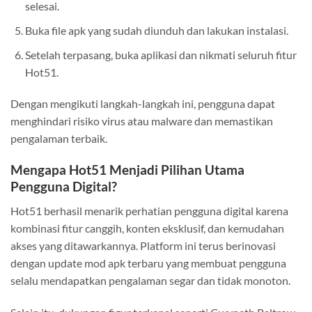
selesai.
Buka file apk yang sudah diunduh dan lakukan instalasi.
Setelah terpasang, buka aplikasi dan nikmati seluruh fitur
Hot51.
Dengan mengikuti langkah-langkah ini, pengguna dapat
menghindari risiko virus atau malware dan memastikan
pengalaman terbaik.
Mengapa Hot51 Menjadi Pilihan Utama
Pengguna Digital?
Hot51 berhasil menarik perhatian pengguna digital karena
kombinasi fitur canggih, konten eksklusif, dan kemudahan
akses yang ditawarkannya. Platform ini terus berinovasi
dengan update mod apk terbaru yang membuat pengguna
selalu mendapatkan pengalaman segar dan tidak monoton.