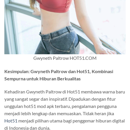
Gwyneth Paltrow HOT51.COM
Kesimpulan: Gwyneth Paltrow dan Hot51, Kombinasi
Sempurna untuk Hiburan Berkualitas
Kehadiran Gwyneth Paltrow di Hot51 membawa warna baru
yang sangat segar dan inspiratif. Dipadukan dengan fitur
unggulan hot51 mod apk terbaru, pengalaman pengguna
menjadi lebih lengkap dan memuaskan. Tidak heran jika
Hot51
menjadi pilihan utama bagi penggemar hiburan digital
di Indonesia dan dunia.