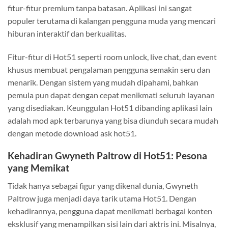
fitur-fitur premium tanpa batasan. Aplikasi ini sangat
populer terutama di kalangan pengguna muda yang mencari
hiburan interaktif dan berkualitas.
Fitur-fitur di Hot51 seperti room unlock, live chat, dan event
khusus membuat pengalaman pengguna semakin seru dan
menarik. Dengan sistem yang mudah dipahami, bahkan
pemula pun dapat dengan cepat menikmati seluruh layanan
yang disediakan. Keunggulan Hot51 dibanding aplikasi lain
adalah mod apk terbarunya yang bisa diunduh secara mudah
dengan metode download ask hot51.
Kehadiran Gwyneth Paltrow di Hot51: Pesona
yang Memikat
Tidak hanya sebagai figur yang dikenal dunia, Gwyneth
Paltrow juga menjadi daya tarik utama Hot51. Dengan
kehadirannya, pengguna dapat menikmati berbagai konten
eksklusif yang menampilkan sisi lain dari aktris ini. Misalnya,