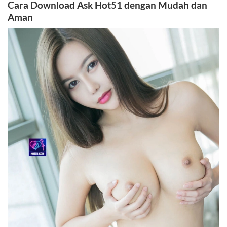
Cara Download Ask Hot51 dengan Mudah dan
Aman