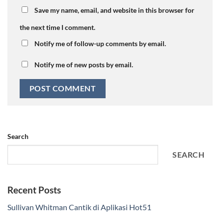
Save my name, email, and website in this browser for
the next time I comment.
Notify me of follow-up comments by email.
Notify me of new posts by email.
Search
SEARCH
Recent Posts
Sullivan Whitman Cantik di Aplikasi Hot51