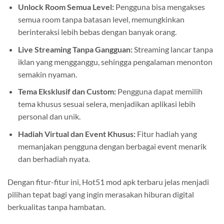
Unlock Room Semua Level:
Pengguna bisa mengakses
semua room tanpa batasan level, memungkinkan
berinteraksi lebih bebas dengan banyak orang.
Live Streaming Tanpa Gangguan:
Streaming lancar tanpa
iklan yang mengganggu, sehingga pengalaman menonton
semakin nyaman.
Tema Eksklusif dan Custom:
Pengguna dapat memilih
tema khusus sesuai selera, menjadikan aplikasi lebih
personal dan unik.
Hadiah Virtual dan Event Khusus:
Fitur hadiah yang
memanjakan pengguna dengan berbagai event menarik
dan berhadiah nyata.
Dengan fitur-fitur ini, Hot51 mod apk terbaru jelas menjadi
pilihan tepat bagi yang ingin merasakan hiburan digital
berkualitas tanpa hambatan.