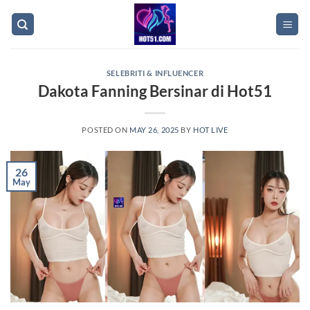
Skip
to
content
SELEBRITI & INFLUENCER
Dakota Fanning Bersinar di Hot51
POSTED ON
MAY 26, 2025
BY
HOT LIVE
26
May