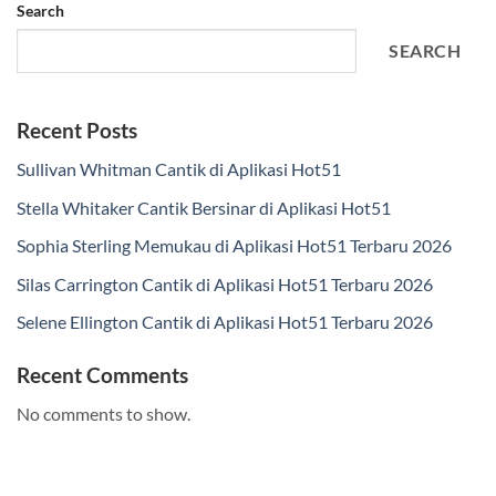
Search
SEARCH
Recent Posts
Sullivan Whitman Cantik di Aplikasi Hot51
Stella Whitaker Cantik Bersinar di Aplikasi Hot51
Sophia Sterling Memukau di Aplikasi Hot51 Terbaru 2026
Silas Carrington Cantik di Aplikasi Hot51 Terbaru 2026
Selene Ellington Cantik di Aplikasi Hot51 Terbaru 2026
Recent Comments
No comments to show.