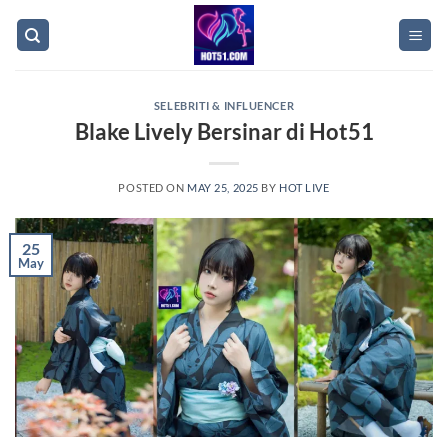
Skip
to
content
SELEBRITI & INFLUENCER
Blake Lively Bersinar di Hot51
POSTED ON
MAY 25, 2025
BY
HOT LIVE
25
May