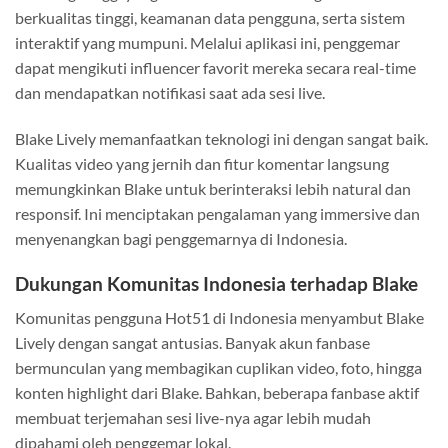
berkualitas tinggi, keamanan data pengguna, serta sistem
interaktif yang mumpuni. Melalui aplikasi ini, penggemar
dapat mengikuti influencer favorit mereka secara real-time
dan mendapatkan notifikasi saat ada sesi live.
Blake Lively memanfaatkan teknologi ini dengan sangat baik.
Kualitas video yang jernih dan fitur komentar langsung
memungkinkan Blake untuk berinteraksi lebih natural dan
responsif. Ini menciptakan pengalaman yang immersive dan
menyenangkan bagi penggemarnya di Indonesia.
Dukungan Komunitas Indonesia terhadap Blake
Komunitas pengguna Hot51 di Indonesia menyambut Blake
Lively dengan sangat antusias. Banyak akun fanbase
bermunculan yang membagikan cuplikan video, foto, hingga
konten highlight dari Blake. Bahkan, beberapa fanbase aktif
membuat terjemahan sesi live-nya agar lebih mudah
dipahami oleh penggemar lokal.