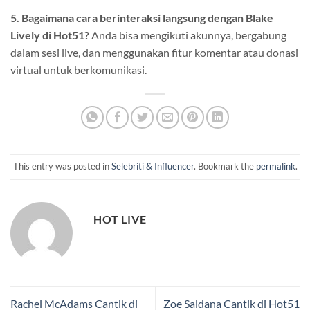
5. Bagaimana cara berinteraksi langsung dengan Blake
Lively di Hot51?
Anda bisa mengikuti akunnya, bergabung
dalam sesi live, dan menggunakan fitur komentar atau donasi
virtual untuk berkomunikasi.
This entry was posted in
Selebriti & Influencer
. Bookmark the
permalink
.
HOT LIVE
Rachel McAdams Cantik di
Zoe Saldana Cantik di Hot51