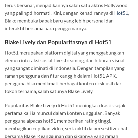
terus bersinar, menjadikannya salah satu aktris Hollywood
yang paling dihormati. Kini, dengan kehadirannya di
Hot51
,
Blake membuka babak baru yang lebih personal dan
interaktif bersama para penggemarnya.
Blake Lively dan Popularitasnya di Hot51
Hot51 merupakan platform digital yang menggabungkan
elemen interaksi sosial, live streaming, dan hiburan visual
yang sangat diminati di Indonesia. Dengan tampilan yang
ramah pengguna dan fitur canggih dalam Hot51 APK,
pengguna bisa menikmati berbagai konten eksklusif dari
tokoh ternama, salah satunya Blake Lively.
Popularitas Blake Lively di Hot51 meningkat drastis sejak
pertama kali ia muncul dalam konten unggulan. Banyak
pengguna alpacas hot51 memberikan rating tinggi,
membagikan cuplikan video, serta aktif dalam sesi live chat
bersama Blake. Keanggunan dan sikapnya yang ramah