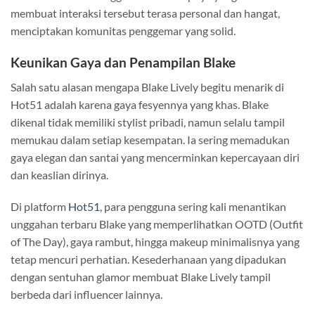
membuat interaksi tersebut terasa personal dan hangat,
menciptakan komunitas penggemar yang solid.
Keunikan Gaya dan Penampilan Blake
Salah satu alasan mengapa Blake Lively begitu menarik di
Hot51 adalah karena gaya fesyennya yang khas. Blake
dikenal tidak memiliki stylist pribadi, namun selalu tampil
memukau dalam setiap kesempatan. Ia sering memadukan
gaya elegan dan santai yang mencerminkan kepercayaan diri
dan keaslian dirinya.
Di platform
Hot51
, para pengguna sering kali menantikan
unggahan terbaru Blake yang memperlihatkan OOTD (Outfit
of The Day), gaya rambut, hingga makeup minimalisnya yang
tetap mencuri perhatian. Kesederhanaan yang dipadukan
dengan sentuhan glamor membuat Blake Lively tampil
berbeda dari influencer lainnya.